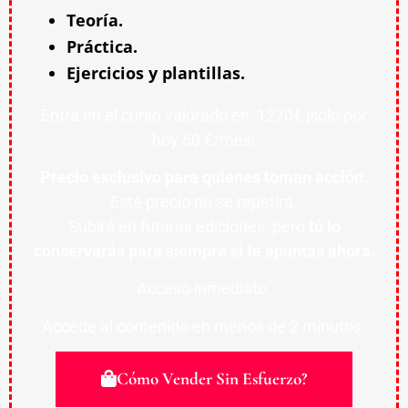
Teoría.
Práctica.
Ejercicios y plantillas.
Entra en el curso valorado en 1270€ ¡sólo por
hoy 60 €/mes!
Precio exclusivo para quienes toman acción.
Este precio no se repetirá.
Subirá en futuras ediciones, pero
tú lo
conservarás para siempre si te apuntas ahora.
Acceso inmediato.
Accede al contenido en menos de 2 minutos.
Cómo Vender Sin Esfuerzo?